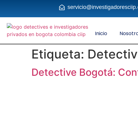
servicio@investigadoresciip
Inicio
Nosotr
Etiqueta:
Detecti
Detective Bogotá: Conf