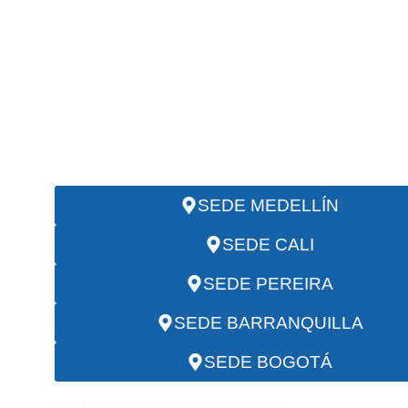
¡Comuníquese ahora con un Detective Pr
reciba asesoría Inmediata!
LÍNEA MÓVIL Y WHATSAPP NACION
(+57) 317 641 1241
EMAIL: servicios@investigadorescii
SEDE MEDELLÍN
SEDE CALI
SEDE PEREIRA
SEDE BARRANQUILLA
SEDE BOGOTÁ
Síganos en nuestras redes: