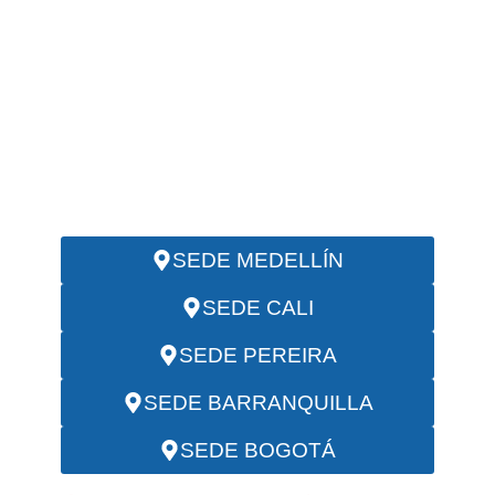
Inmediata!
LÍNEA MÓVIL Y WHATSAPP
NACIONAL
(+57) 317 641 1241
EMAIL:
servicios@investigadoresciip.com
SEDE MEDELLÍN
SEDE CALI
SEDE PEREIRA
SEDE BARRANQUILLA
SEDE BOGOTÁ