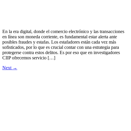
En la era digital, donde el comercio electrónico y las transacciones
en línea son moneda corriente, es fundamental estar alerta ante
posibles fraudes y estafas. Los estafadores están cada vez más
sofisticados, por lo que es crucial contar con una estrategia para
protegerse contra estos delitos. Es por eso que en investigadores
CIIP ofrecemos servicio […]
Next
→
¡Comuníquese ahora con un
Detective Privado y reciba asesoría
Inmediata!
LÍNEA MÓVIL Y WHATSAPP
NACIONAL