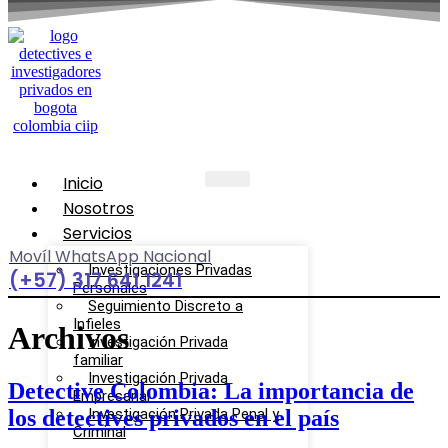
Inicio
Nosotros
Servicios
Movíl WhatsApp Nacional
Investigaciones Privadas
(+57) 317 641 1241
Personales
Seguimiento Discreto a
Infieles
Archivos
Investigación Privada
familiar
Investigación Privada
Detective Colombia: La importancia de
Empresarial
los detectives privados en el país
Investigación Privada Penal y
Criminal