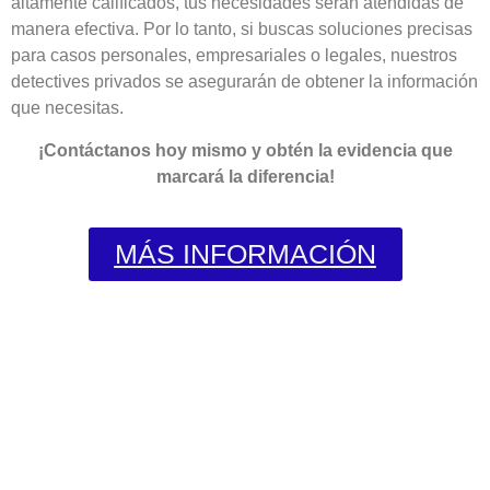
altamente calificados, tus necesidades serán atendidas de
manera efectiva. Por lo tanto, si buscas soluciones precisas
para casos personales, empresariales o legales, nuestros
detectives privados se asegurarán de obtener la información
que necesitas.
¡Contáctanos hoy mismo y obtén la evidencia que
marcará la diferencia!
MÁS INFORMACIÓN
¡Comuníquese ahora con un
Detective Privado y reciba asesoría
Inmediata!
LÍNEA MÓVIL Y WHATSAPP
NACIONAL