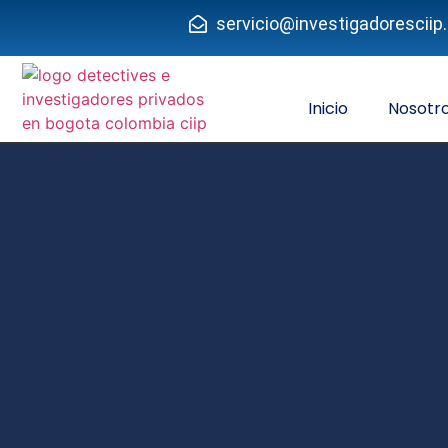
servicio@investigadorescii
Inicio
Nosotr