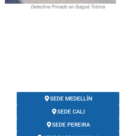
Detective Privado en Ibagué Tolima
¡Comuníquese ahora con un Detective
Privado y reciba asesoría Inmediata!
LÍNEA MÓVIL Y WHATSAPP NACIONAL
(+57) 317 641 1241
EMAIL:
servicios@investigadoresciip.com
SEDE MEDELLÍN
SEDE CALI
SEDE PEREIRA