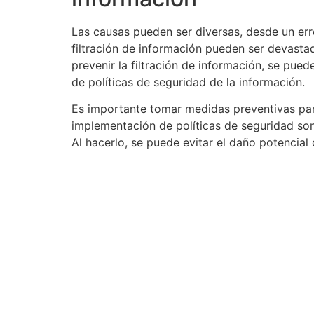
Las causas pueden ser diversas, desde un er
filtración de información pueden ser devastad
prevenir la filtración de información, se pu
de políticas de seguridad de la información.
Es importante tomar medidas preventivas par
implementación de políticas de seguridad son
Al hacerlo, se puede evitar el daño potencial
¡Comuníquese ahora con un Detective Pr
reciba asesoría Inmediata!
LÍNEA MÓVIL Y WHATSAPP NACION
(+57) 317 641 1241
EMAIL: servicios@investigadorescii