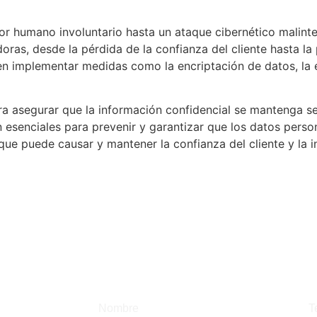
ror humano involuntario hasta un ataque cibernético malin
oras, desde la pérdida de la confianza del cliente hasta la 
eden implementar medidas como la encriptación de datos, la
a asegurar que la información confidencial se mantenga se
 esenciales para prevenir y garantizar que los datos pers
 que puede causar y mantener la confianza del cliente y la 
ivado y
AL
ESCRÍBANOS SI DESEA SE
p.com