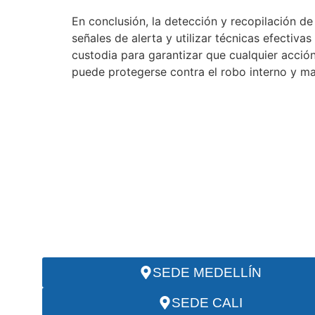
En conclusión, la detección y recopilación de
señales de alerta y utilizar técnicas efectiva
custodia para garantizar que cualquier acció
puede protegerse contra el robo interno y ma
¡Comuníquese ahora con un Detective Pr
reciba asesoría Inmediata!
LÍNEA MÓVIL Y WHATSAPP NACION
(+57) 317 641 1241
EMAIL: servicios@investigadorescii
SEDE MEDELLÍN
SEDE CALI