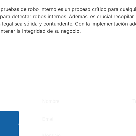
 pruebas de robo interno es un proceso crítico para cualqu
s para detectar robos internos. Además, es crucial recopila
n legal sea sólida y contundente. Con la implementación a
ntener la integridad de su negocio.
ivado y
AL
ESCRÍBANOS SI DESEA SE
p.com