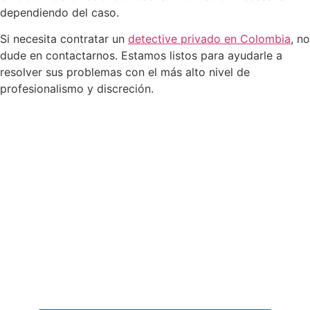
dependiendo del caso.
Si necesita contratar un
detective privado en Colombia
, no
dude en contactarnos. Estamos listos para ayudarle a
resolver sus problemas con el más alto nivel de
profesionalismo y discreción.
¡Comuníquese ahora con un
Detective Privado y reciba asesoría
Inmediata!
LÍNEA MÓVIL Y WHATSAPP
NACIONAL
(+57) 317 641 1241
EMAIL:
servicios@investigadoresciip.com